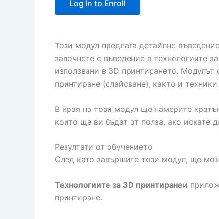
Log In to Enroll
Този модул предлага детайлно въведение
започнете с въведение в технологиите з
използвани в 3D принтирането. Модулът 
принтиране (слайсване), както и техник
В края на този модул ще намерите кратък
които ще ви бъдат от полза, ако искате 
Резултати от обучението
След като завършите този модул, ще мож
Технологиите за 3D принтиране
и прилож
принтиране.