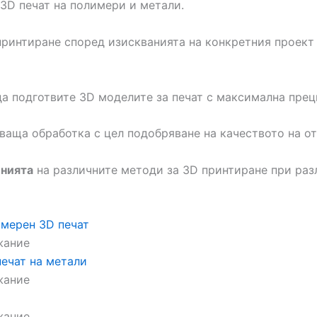
 3D печат на полимери и метали.
ринтиране според изискванията на конкретния проект в
 да подготвите 3D моделите за печат с максимална прец
ваща обработка с цел подобряване на качеството на от
енията
на различните методи за 3D принтиране при раз
имерен 3D печат
жание
печат на метали
жание
жание