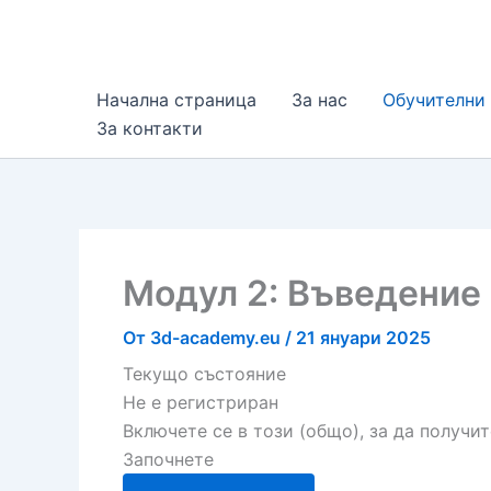
Урок
Прескочи
6:
към
Допълнителни
материали,
съдържанието
ресурси,
документи
Начална страница
За нас
Обучителни
За контакти
Модул 2: Въведение
От
3d-academy.eu
/
21 януари 2025
Текущо състояние
Не е регистриран
Включете се в този (общо), за да получи
Започнете