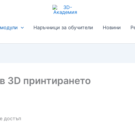
 модули
Наръчници за обучители
Новини
Р
 в 3D принтирането
те достъп