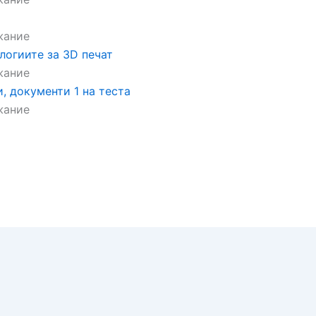
жание
логиите за 3D печат
жание
и, документи
1 на теста
жание