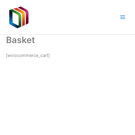
Прескочи
към
съдържанието
Basket
[woocommerce_cart]